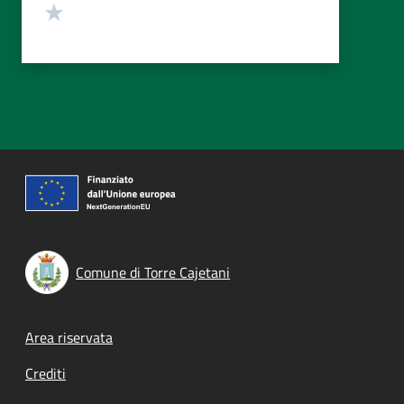
Valuta 1 stelle su 5
Comune di Torre Cajetani
Footer menu
Area riservata
Crediti