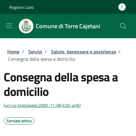
Salta al contenuto principale
Skip to footer content
Regione Lazio
Comune di Torre Cajetani
Briciole di pane
Home
/
Servizi
/
Salute, benessere e assistenza
/
Consegna della spesa a domicilio
Consegna della spesa a
domicilio
(
urn:nir:stato:legge:2000-11-08;328~art6
)
Servizio attivo