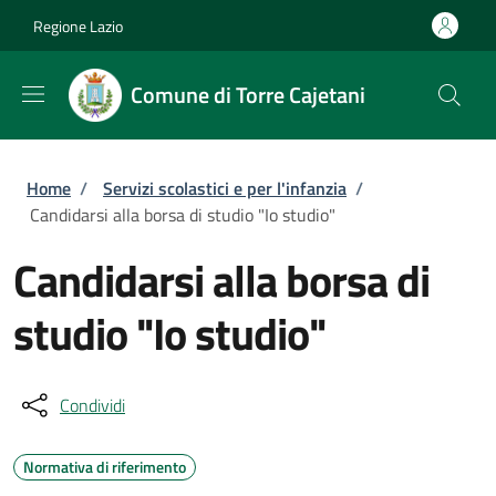
Salta al contenuto principale
Skip to footer content
Regione Lazio
Comune di Torre Cajetani
Briciole di pane
Home
/
Servizi scolastici e per l'infanzia
/
Candidarsi alla borsa di studio "Io studio"
Candidarsi alla borsa di
studio "Io studio"
Condividi
Normativa di riferimento