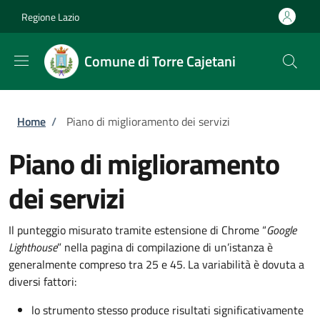
Salta al contenuto principale
Skip to footer content
Regione Lazio
Comune di Torre Cajetani
Briciole di pane
Home
/
Piano di miglioramento dei servizi
Piano di miglioramento
dei servizi
Il punteggio misurato tramite estensione di Chrome “
Google
Lighthouse
” nella pagina di compilazione di un’istanza è
generalmente compreso tra 25 e 45. La variabilità è dovuta a
diversi fattori:
lo strumento stesso produce risultati significativamente