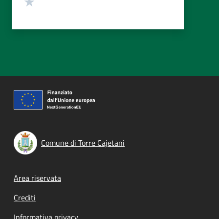
Valuta 1 stelle su 5
Comune di Torre Cajetani
Footer menu
Area riservata
Crediti
Informativa privacy