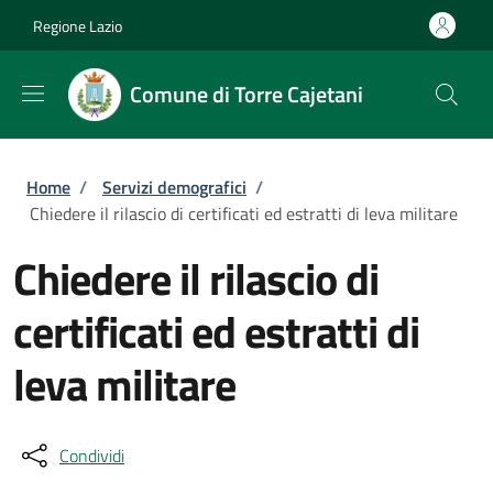
Salta al contenuto principale
Skip to footer content
Regione Lazio
Comune di Torre Cajetani
Briciole di pane
Home
/
Servizi demografici
/
Chiedere il rilascio di certificati ed estratti di leva militare
Chiedere il rilascio di
certificati ed estratti di
leva militare
Condividi