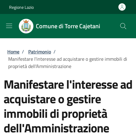
Salta al contenuto principale
Skip to footer content
Regione Lazio
Comune di Torre Cajetani
Briciole di pane
Home
/
Patrimonio
/
Manifestare l'interesse ad acquistare o gestire immobili di
proprietà dell'Amministrazione
Manifestare l'interesse ad
acquistare o gestire
immobili di proprietà
dell'Amministrazione