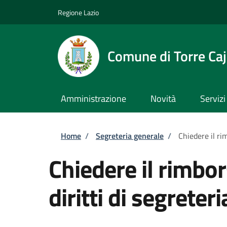
Salta al contenuto principale
Skip to footer content
Regione Lazio
Comune di Torre Caj
Amministrazione
Novità
Servizi
Briciole di pane
Home
/
Segreteria generale
/
Chiedere il ri
Chiedere il rimbo
diritti di segreteri