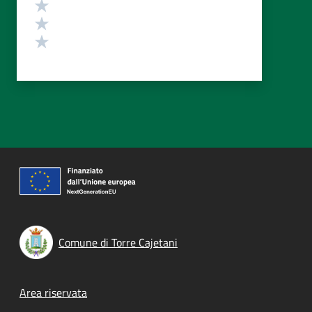
Valuta 3 stelle su 5
Valuta 2 stelle su 5
Valuta 1 stelle su 5
Comune di Torre Cajetani
Footer menu
Area riservata