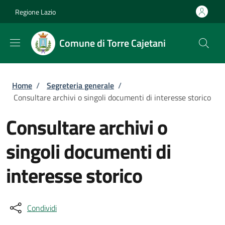
Salta al contenuto principale
Skip to footer content
Regione Lazio
Comune di Torre Cajetani
Briciole di pane
Home
/
Segreteria generale
/
Consultare archivi o singoli documenti di interesse storico
Consultare archivi o
singoli documenti di
interesse storico
Condividi