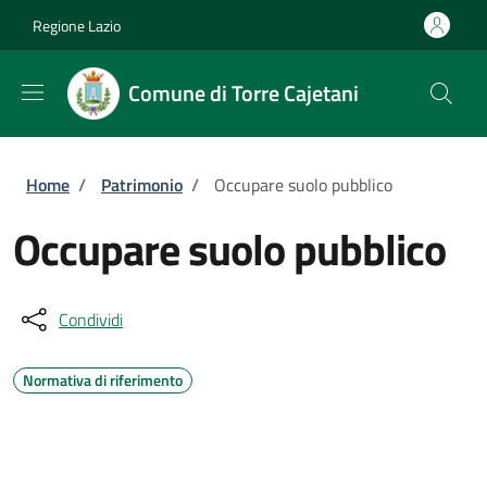
Salta al contenuto principale
Skip to footer content
Regione Lazio
Comune di Torre Cajetani
Briciole di pane
Home
/
Patrimonio
/
Occupare suolo pubblico
Occupare suolo pubblico
Condividi
Normativa di riferimento