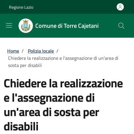
Salta al contenuto principale
Skip to footer content
Regione Lazio
Comune di Torre Cajetani
Briciole di pane
Home
/
Polizia locale
/
Chiedere la realizzazione e l'assegnazione di un'area di
sosta per disabili
Chiedere la realizzazione
e l'assegnazione di
un'area di sosta per
disabili