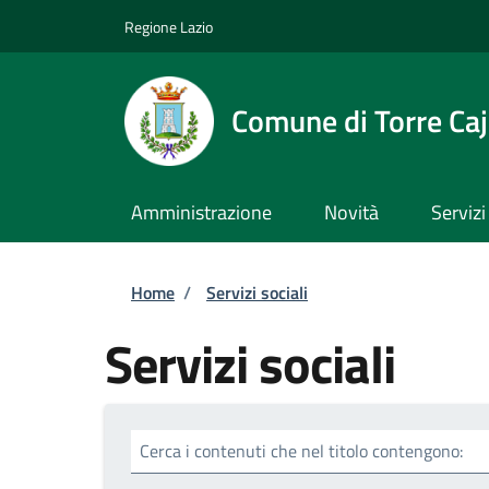
Salta al contenuto principale
Skip to footer content
Regione Lazio
Comune di Torre Caj
Amministrazione
Novità
Servizi
Briciole di pane
Home
/
Servizi sociali
Servizi sociali
Cerca i contenuti che nel titolo contengono: