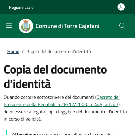
Salta al contenuto principale
Skip to footer content
Regione Lazio
Comune di Torre Cajetani
Briciole di pane
Home
/
Copia del documento d'identità
Copia del documento
d'identità
Quando occorre sottoscrivere dei documenti (
Decreto del
Presidente della Repubblica 28/12/2000, n. 445, art. 47
),
deve essere allegata copia leggibile del documento d'identità
in corso di validità.
Attenzione
: non è necessario allegare la copia del