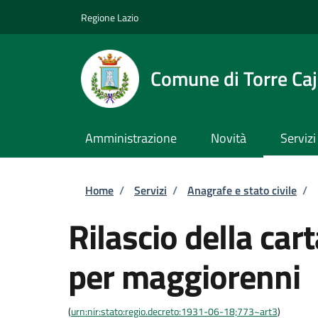
Salta al contenuto principale
Skip to footer content
Regione Lazio
Comune di Torre Caj
Amministrazione
Novità
Servizi
Briciole di pane
Home
/
Servizi
/
Anagrafe e stato civile
/
Rilascio della car
per maggiorenni
(
urn:nir:stato:regio.decreto:1931-06-18;773~art3
)