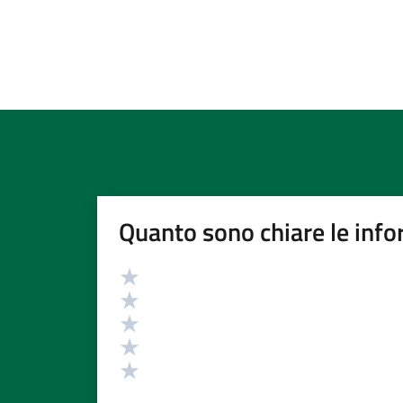
Quanto sono chiare le info
Valutazione
Valuta 5 stelle su 5
Valuta 4 stelle su 5
Valuta 3 stelle su 5
Valuta 2 stelle su 5
Valuta 1 stelle su 5