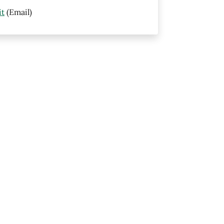
it
(Email)