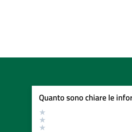
Quanto sono chiare le info
Valutazione
Valuta 5 stelle su 5
Valuta 4 stelle su 5
Valuta 3 stelle su 5