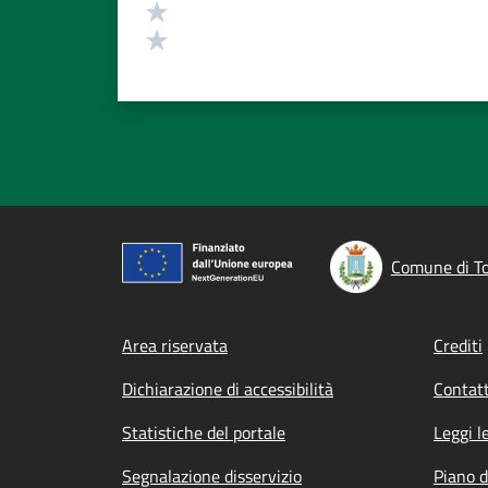
Valuta 2 stelle su 5
Valuta 1 stelle su 5
Comune di To
Footer menu
Area riservata
Crediti
Dichiarazione di accessibilità
Contatt
Statistiche del portale
Leggi l
Segnalazione disservizio
Piano d