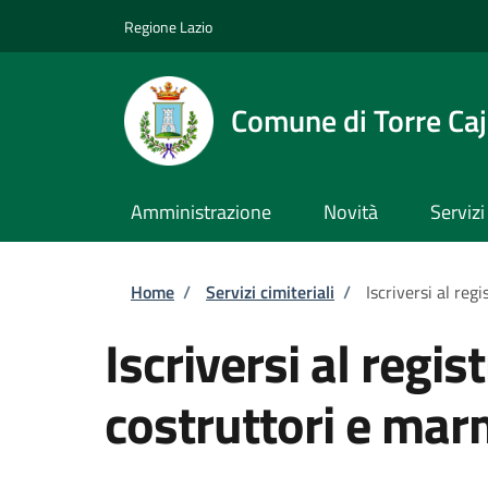
Salta al contenuto principale
Skip to footer content
Regione Lazio
Comune di Torre Caj
Amministrazione
Novità
Servizi
Briciole di pane
Home
/
Servizi cimiteriali
/
Iscriversi al reg
Iscriversi al regis
costruttori e mar