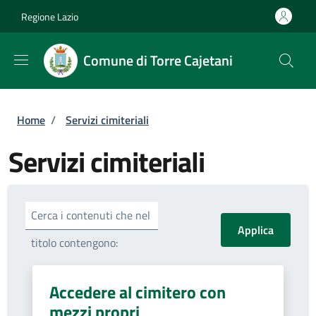
Salta al contenuto principale
Skip to footer content
Regione Lazio
Comune di Torre Cajetani
Briciole di pane
Home
/
Servizi cimiteriali
Servizi cimiteriali
Cerca i contenuti che nel
titolo contengono:
Accedere al cimitero con
mezzi propri