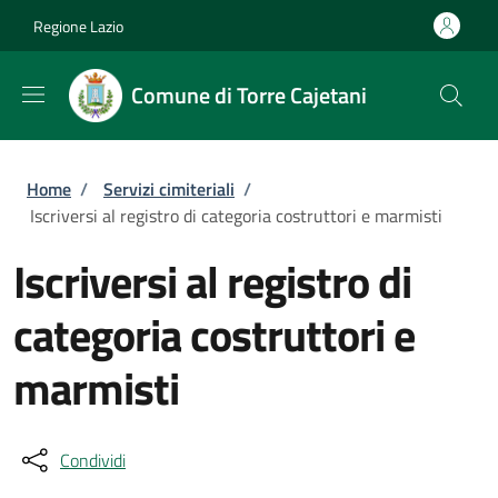
Salta al contenuto principale
Skip to footer content
Regione Lazio
Comune di Torre Cajetani
Briciole di pane
Home
/
Servizi cimiteriali
/
Iscriversi al registro di categoria costruttori e marmisti
Iscriversi al registro di
categoria costruttori e
marmisti
Condividi