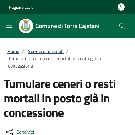
Salta al contenuto principale
Skip to footer content
Regione Lazio
Comune di Torre Cajetani
Briciole di pane
Home
/
Servizi cimiteriali
/
Tumulare ceneri o resti mortali in posto già in
concessione
Tumulare ceneri o resti
mortali in posto già in
concessione
Condividi