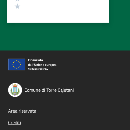
Valuta 1 stelle su 5
Comune di Torre Cajetani
Footer menu
Area riservata
Crediti