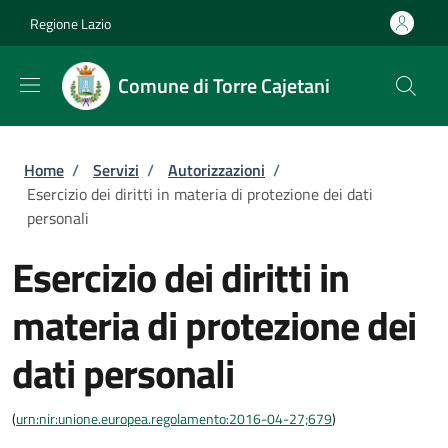
Salta al contenuto principale
Skip to footer content
Regione Lazio
Comune di Torre Cajetani
Briciole di pane
Home
/
Servizi
/
Autorizzazioni
/
Esercizio dei diritti in materia di protezione dei dati
personali
Esercizio dei diritti in
materia di protezione dei
dati personali
(
urn:nir:unione.europea.regolamento:2016-04-27;679
)