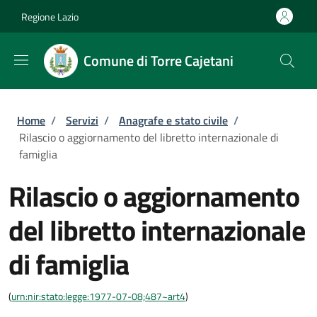
Salta al contenuto principale
Skip to footer content
Regione Lazio
Comune di Torre Cajetani
Briciole di pane
Home
/
Servizi
/
Anagrafe e stato civile
/
Rilascio o aggiornamento del libretto internazionale di
famiglia
Rilascio o aggiornamento
del libretto internazionale
di famiglia
(
urn:nir:stato:legge:1977-07-08;487~art4
)