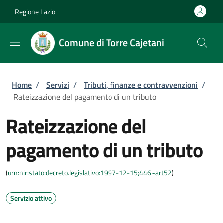
Salta al contenuto principale
Skip to footer content
Regione Lazio
Comune di Torre Cajetani
Briciole di pane
Home
/
Servizi
/
Tributi, finanze e contravvenzioni
/
Rateizzazione del pagamento di un tributo
Rateizzazione del
pagamento di un tributo
(
urn:nir:stato:decreto.legislativo:1997-12-15;446~art52
)
Servizio attivo