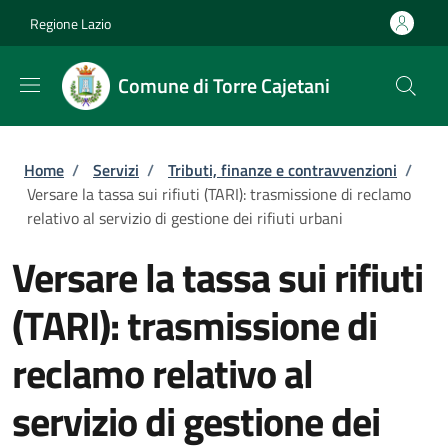
Salta al contenuto principale
Skip to footer content
Regione Lazio
Comune di Torre Cajetani
Briciole di pane
Home
/
Servizi
/
Tributi, finanze e contravvenzioni
/
Versare la tassa sui rifiuti (TARI): trasmissione di reclamo
relativo al servizio di gestione dei rifiuti urbani
Versare la tassa sui rifiuti
(TARI): trasmissione di
reclamo relativo al
servizio di gestione dei