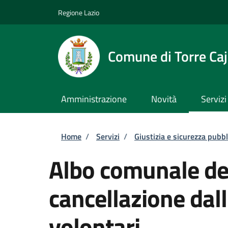
Salta al contenuto principale
Skip to footer content
Regione Lazio
Comune di Torre Caj
Amministrazione
Novità
Servizi
Briciole di pane
Home
/
Servizi
/
Giustizia e sicurezza pubbl
Albo comunale dei
cancellazione dal
volontari