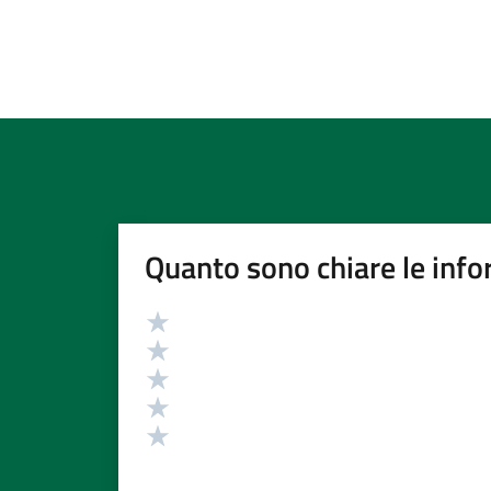
Quanto sono chiare le info
Valutazione
Valuta 5 stelle su 5
Valuta 4 stelle su 5
Valuta 3 stelle su 5
Valuta 2 stelle su 5
Valuta 1 stelle su 5