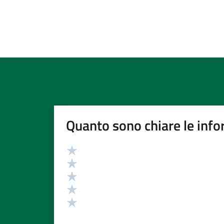
Quanto sono chiare le info
Valutazione
Valuta 5 stelle su 5
Valuta 4 stelle su 5
Valuta 3 stelle su 5
Valuta 2 stelle su 5
Valuta 1 stelle su 5