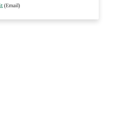
it
(Email)