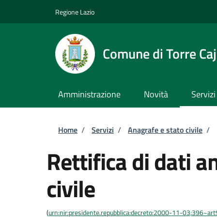
Salta al contenuto principale
Skip to footer content
Regione Lazio
Comune di Torre Caj
Amministrazione
Novità
Servizi
Briciole di pane
Home
/
Servizi
/
Anagrafe e stato civile
/
Rettifica di dati a
civile
(
urn:nir:presidente.repubblica:decreto:2000-11-03;396~ar