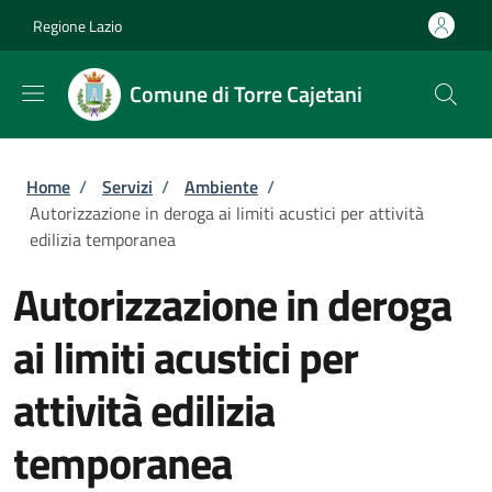
Salta al contenuto principale
Skip to footer content
Regione Lazio
Comune di Torre Cajetani
Briciole di pane
Home
/
Servizi
/
Ambiente
/
Autorizzazione in deroga ai limiti acustici per attività
edilizia temporanea
Autorizzazione in deroga
ai limiti acustici per
attività edilizia
temporanea