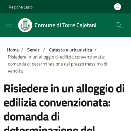
Salta al contenuto principale
Skip to footer content
Regione Lazio
Comune di Torre Cajetani
Briciole di pane
Home
/
Servizi
/
Catasto e urbanistica
/
Risiedere in un alloggio di edilizia convenzionata:
domanda di determinazione del prezzo massimo di
vendita
Risiedere in un alloggio di
edilizia convenzionata:
domanda di
determinazione del