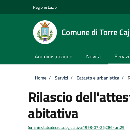
Salta al contenuto principale
Skip to footer content
Regione Lazio
Comune di Torre Caj
Amministrazione
Novità
Servizi
Briciole di pane
Home
/
Servizi
/
Catasto e urbanistica
/
R
Rilascio dell'atte
abitativa
(
urn:nir:stato:decreto.legislativo:1998-07-25;286~art29
)