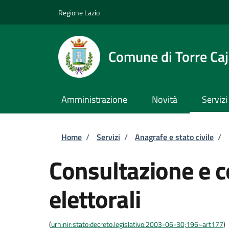
Salta al contenuto principale
Skip to footer content
Regione Lazio
Comune di Torre Caj
Amministrazione
Novità
Servizi
Briciole di pane
Home
/
Servizi
/
Anagrafe e stato civile
/
Consultazione e co
elettorali
(
urn:nir:stato:decreto.legislativo:2003-06-30;196~art177
)