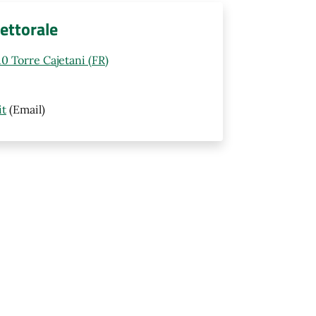
lettorale
0 Torre Cajetani (FR)
it
(Email)