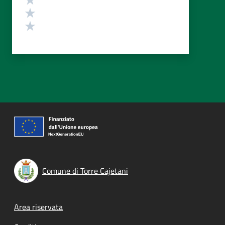
Valuta 2 stelle su 5
Valuta 1 stelle su 5
Comune di Torre Cajetani
Footer menu
Area riservata