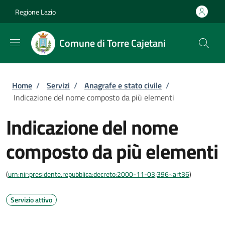
Salta al contenuto principale
Skip to footer content
Regione Lazio
Comune di Torre Cajetani
Briciole di pane
Home
/
Servizi
/
Anagrafe e stato civile
/
Indicazione del nome composto da più elementi
Indicazione del nome
composto da più elementi
(
urn:nir:presidente.repubblica:decreto:2000-11-03;396~art36
)
Servizio attivo