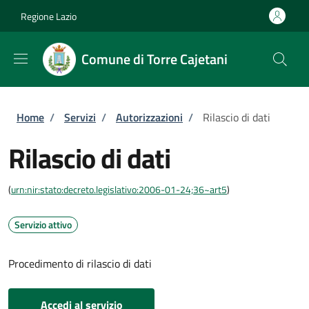
Salta al contenuto principale
Skip to footer content
Regione Lazio
Comune di Torre Cajetani
Briciole di pane
Home
/
Servizi
/
Autorizzazioni
/
Rilascio di dati
Rilascio di dati
(
urn:nir:stato:decreto.legislativo:2006-01-24;36~art5
)
Servizio attivo
Procedimento di rilascio di dati
Accedi al servizio