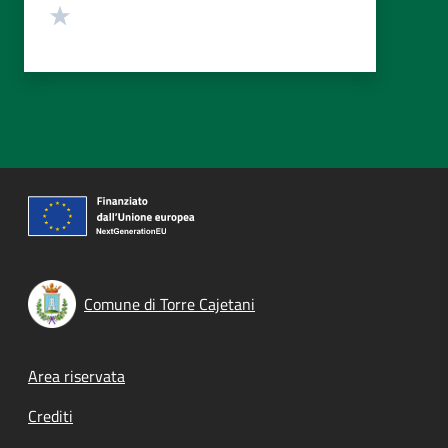
Valuta 1 stelle su 5
Comune di Torre Cajetani
Footer menu
Area riservata
Crediti