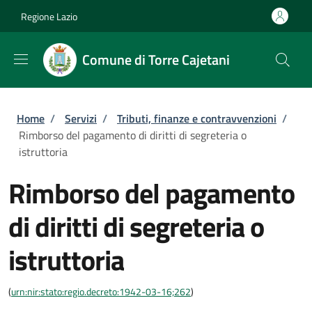
Salta al contenuto principale
Skip to footer content
Regione Lazio
Comune di Torre Cajetani
Briciole di pane
Home
/
Servizi
/
Tributi, finanze e contravvenzioni
/
Rimborso del pagamento di diritti di segreteria o
istruttoria
Rimborso del pagamento
di diritti di segreteria o
istruttoria
(
urn:nir:stato:regio.decreto:1942-03-16;262
)