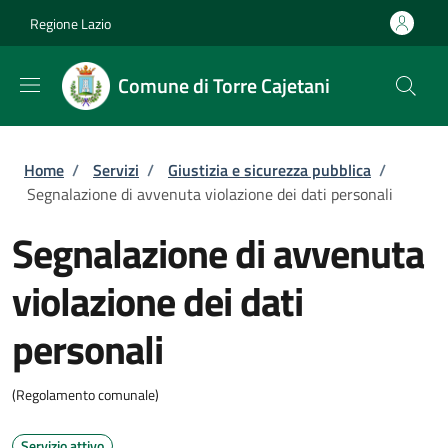
Salta al contenuto principale
Skip to footer content
Regione Lazio
Comune di Torre Cajetani
Briciole di pane
Home
/
Servizi
/
Giustizia e sicurezza pubblica
/
Segnalazione di avvenuta violazione dei dati personali
Segnalazione di avvenuta
violazione dei dati
personali
(Regolamento comunale)
Servizio attivo