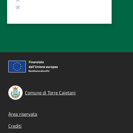
Valuta 1 stelle su 5
Comune di Torre Cajetani
Footer menu
Area riservata
Crediti