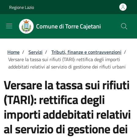
Salta al contenuto principale
Skip to footer content
Regione Lazio
Comune di Torre Cajetani
Briciole di pane
Home
/
Servizi
/
Tributi, finanze e contravvenzioni
/
Versare la tassa sui rifiuti (TARI): rettifica degli importi
addebitati relativi al servizio di gestione dei rifiuti urbani
Versare la tassa sui rifiuti
(TARI): rettifica degli
importi addebitati relativi
al servizio di gestione dei