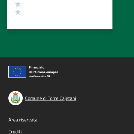
Valuta 2 stelle su 5
Valuta 1 stelle su 5
Comune di Torre Cajetani
Footer menu
Area riservata
Crediti