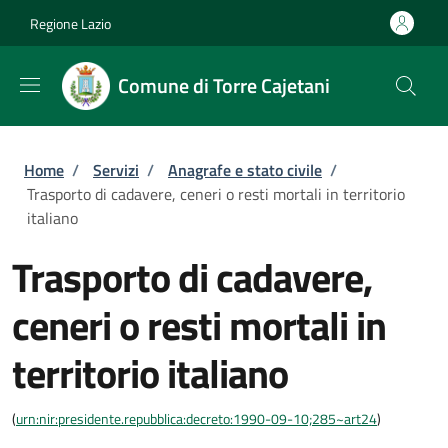
Salta al contenuto principale
Skip to footer content
Regione Lazio
Comune di Torre Cajetani
Briciole di pane
Home
/
Servizi
/
Anagrafe e stato civile
/
Trasporto di cadavere, ceneri o resti mortali in territorio
italiano
Trasporto di cadavere,
ceneri o resti mortali in
territorio italiano
(
urn:nir:presidente.repubblica:decreto:1990-09-10;285~art24
)