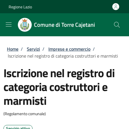
Salta al contenuto principale
Skip to footer content
Regione Lazio
Comune di Torre Cajetani
Briciole di pane
Home
/
Servizi
/
Imprese e commercio
/
Iscrizione nel registro di categoria costruttori e marmisti
Iscrizione nel registro di
categoria costruttori e
marmisti
(Regolamento comunale)
Servizio attivo